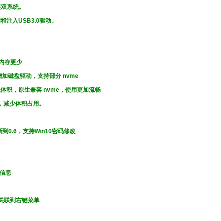
安装双系统。
别和注入USB3.0驱动。
用内存更少
，增加磁盘驱动，支持部分 nvme
，并缩减体积，原生兼容 nvme，使用更加流畅
学，减少体积占用。
到0.6，支持Win10密码修改
导信息
将其关联到右键菜单