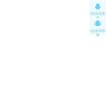
QQ在线客
服
QQ咨询群
聊