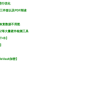
统进行优化
e三件套以及PDF阅读
件，恢复数据不用愁
PU-Z等大量硬件检测工具
T+B】
B】
Vault加密】