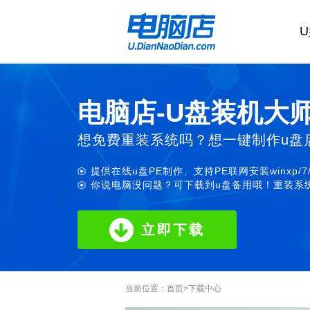
电脑店-U盘装机大
想免费重装系统吗？想一键制作u盘
提供在线u盘PE制作、支持PE联网安装winxp/7
你说电脑没问题？可下载到u盘备用哦！重装系统
立即下载
当前位置：
首页
>
下载中心