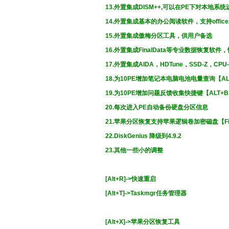
13.外置集成DISM++,可以在PE下对本地系
14.外置集成基本的办公阅读软件，支持offic
15.外置集成傲梅分区工具，供用户备选
16.外置集成FinalData等专业数据恢复软
17.外置集成AIDA，HDTune，SSD-Z，C
18.为10PE增加笔记本电脑电池电量查询【AL
19.为10PE增加问题反馈收集快捷键【ALT+
20.每次进入PE自动备份硬盘分区信息
21.苹果分区恢复支持苹果逻辑卷加密磁盘【File
22.DiskGenius 降级到4.9.2
23.其他一些小的调整
[Alt+R]->快速重启
[Alt+T]->Taskmgr任务管理器
[Alt+X]->苹果分区恢复工具