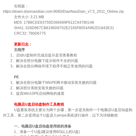
在线版：
https://down.diannaodian.com:9060/DianNaoDian_v7.5_2011_Online.zip
文件大小: 3.21 MB
MD5: 17B8CEE63750D366689F611C64780148
SHA1: 028D967CB8196D6702E2165F8054A962D1843E31
CRC32: 790D6775
更新日志：
主程序
1、启动U盘制作完成后提示是否查看教程
2、解决在部分电脑下提示组件不全的问题
3、解决在部分网络环境下程序不能正常使用的问题
PE
1、解决在部分电脑下WinPE网卡驱动安装失败的问题
2、解决部分系统安装失败的问题
3、提高Win10PE启动网络的速度
电脑店U盘启动盘制作工具教程
U盘重装系统主要分为两个步骤，第一步是先制作一个电脑店U盘启动盘制
作工具，第二步是用这个U盘进入winpe系统进行操作，以下为详细教程
一、电脑店U盘启动盘使用前的准备
1、准备一个U盘(建议使用8G以上的U盘)