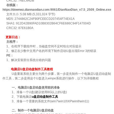
CRC32: 74EC64DB
在线版：
https://downwz.diannaodian.com:9061/DianNaoDian_v7.5_2509_Online.exe
文件大小: 5.08 MB (5,331,024 字节)
MD5: 2744862C24F90FCEECD207454F74E41A
SHA1: 912D42B90FAD10B8302B64CF6E686C94F147004D
CRC32: 87E61B0A
更新日志：
主程序：
1、在程序下载组件时，当磁盘空间不足时给出对应提示
2、修正在少数中文用户名的环境下制作启动U盘出现Error 3的错误
PE：
1、解决安装部分系统出错的问题
电脑店U盘启动盘制作工具教程
U盘重装系统主要分为两个步骤，第一步是先制作一个电脑店U盘启动盘制
作工具，第二步是用这个U盘进入winpe系统进行操作，以下为详细教程
一、电脑店U盘启动盘使用前的准备
1、准备一个U盘(建议使用8G以上的U盘)
2、下载电脑店
u盘启动盘制作工具
3、准备一个需要的系统文件(win7\win10\XP\win8\win11)
二、制作一个电脑店U盘启动盘