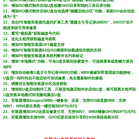
9、增加ISO模式制作启动U盘询问是否用“模拟器”测试启动U盘功能
10、增加ISO模式制作启动U盘创建GHO目录和我的工具目录功能
11、增加ISO模式制作启动U盘自动选择“隐藏启动分区”功能，系统ISO会自动选
择为“无”
12、优化PE智能安装器托盘的扩展工具“重建主引导记录(MBR)”，GHOST后不
能进系统可用来修复
13、重写“模拟器”获取磁盘号代码
14、优化主程序获取磁盘号获取
15、增加PE智能安装器GPT磁盘支持
16、增加PE智能安装器64位ISO搜索和加载虚拟光驱的支持
17、增加PE智能安装器多系统判断并在列表标记
18、增加“本地模式”功能，可免U盘安装到你硬盘中、可选择菜单或热键方便启
动PE
19、增加自动检查U盘主引导记录(MBR)功能，MBR被破坏即显现该功能按钮，
U盘用一段时间后不能启动可尝试修复，免去重新制作的麻烦
20、调整优化智能安装器分区信息获取
21、增加驻U盘启动制作工具，只要是电脑店制作的启动U盘，就可脱离主程序驻
U盘安装本地模式和克隆电脑店U盘
22、安装器增加imagex(WIM)一键备份、还原，支持ISO或直接WIM，支持
WIN7、WIN8原生系统一键安装到GPT(UEFI)
23、安装器增加GHO还原后修复引导、支持WIN7、WIN8镜像GHO到GPT(UEFI)
24、安装器增加支持WIM、GHO还原后添加引导到100M系统保留分区