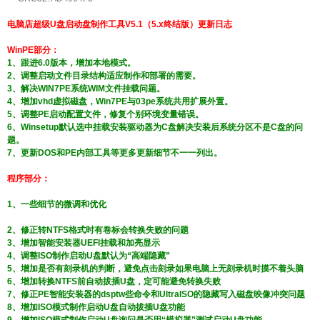
电脑店超级U盘启动盘制作工具V5.1（5.x终结版）更新日志
WinPE部分：
1、跟进6.0版本，增加本地模式。
2、调整启动文件目录结构适应制作和部署的需要。
3、解决WIN7PE系统WIM文件挂载问题。
4、增加vhd虚拟磁盘，Win7PE与03pe系统共用扩展外置。
5、调整PE启动配置文件，修复个别环境变量错误。
6、Winsetup默认选中挂载安装驱动器为C盘解决安装后系统分区不是C盘的问
题。
7、更新DOS和PE内部工具等更多更新细节不一一列出。
程序部分：
1、一些细节的微调和优化
2、修正转NTFS格式时有卷标会转换失败的问题
3、增加智能安装器UEFI挂载和加亮显示
4、调整ISO制作启动U盘默认为“高端隐藏”
5、增加是否有刻录机的判断，避免点击刻录如果电脑上无刻录机时摸不着头脑
6、增加转换NTFS前自动拔插U盘，定可能避免转换失败
7、修正PE智能安装器的dsptw些命令和UltraISO的隐藏写入磁盘映像冲突问题
8、增加ISO模式制作启动U盘自动拔插U盘功能