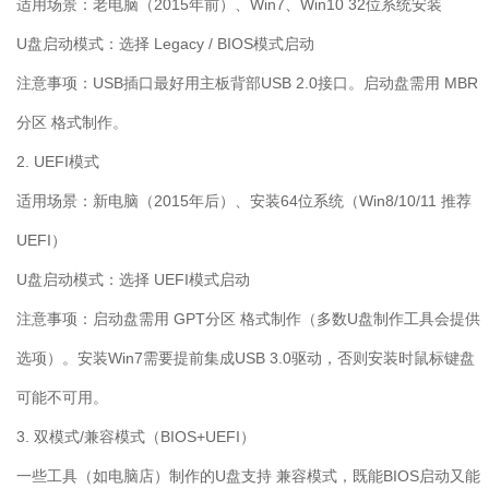
适用场景：老电脑（
2015
年前）、
Win7
、
Win10 32
位系统安装
U
盘启动模式：选择
Legacy / BIOS
模式启动
注意事项：
USB
插口最好用主板背部
USB 2.0
接口。启动盘需用
MBR
分区 格式制作。
2. UEFI
模式
适用场景：新电脑（
2015
年后）、安装
64
位系统（
Win8/10/11
推荐
UEFI
）
U
盘启动模式：选择
UEFI
模式启动
注意事项：启动盘需用
GPT
分区 格式制作（多数
U
盘制作工具会提供
选项）。安装
Win7
需要提前集成
USB 3.0
驱动，否则安装时鼠标键盘
可能不可用。
3.
双模式
/
兼容模式（
BIOS+UEFI
）
一些工具（如电脑店）制作的
U
盘支持 兼容模式，既能
BIOS
启动又能