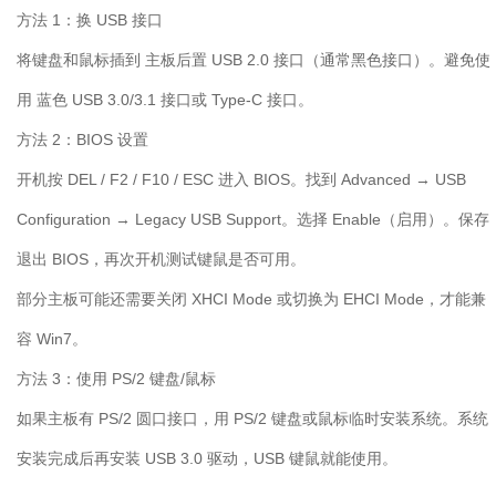
方法
1
：换
USB
接口
将键盘和鼠标插到 主板后置
USB 2.0
接口（通常黑色接口）。避免使
用 蓝色
USB 3.0/3.1
接口或
Type-C
接口。
方法
2
：
BIOS
设置
开机按
DEL / F2 / F10 / ESC
进入
BIOS
。找到
Advanced
→
USB
Configuration
→
Legacy USB Support
。选择
Enable
（启用）。保存
退出
BIOS
，再次开机测试键鼠是否可用。
部分主板可能还需要关闭
XHCI Mode
或切换为
EHCI Mode
，才能兼
容
Win7
。
方法
3
：使用
PS/2
键盘
/
鼠标
如果主板有
PS/2
圆口接口，用
PS/2
键盘或鼠标临时安装系统。系统
安装完成后再安装
USB 3.0
驱动，
USB
键鼠就能使用。