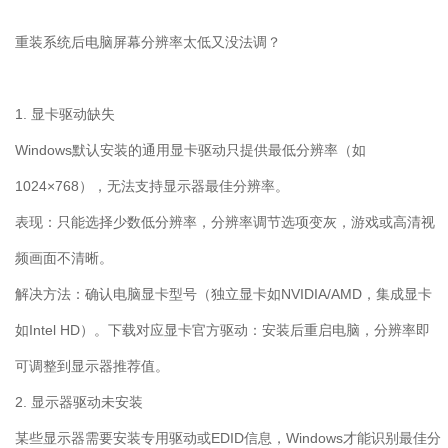
重装系统后电脑屏幕分辨率太低又没法调？
1.
显卡驱动缺失
Windows
默认安装的通用显卡驱动只提供最低分辨率（如
1024
×
768
），无法支持显示器最佳分辨率。
表现：只能选择少数低分辨率，分辨率调节选项变灰，游戏或高清视
频画面不清晰。
解决方法：确认电脑显卡型号（独立显卡如
NVIDIA/AMD
，集成显卡
如
Intel HD
）。下载对应显卡官方驱动：安装后重启电脑，分辨率即
可调整到显示器推荐值。
2.
显示器驱动未安装
某些显示器需要安装专用驱动或
EDID
信息，
Windows
才能识别最佳分