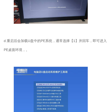
d.
重启后会加载
U
盘中的
PE
系统，通常选择【
1
】并回车，即可进入
PE
桌面环境，。