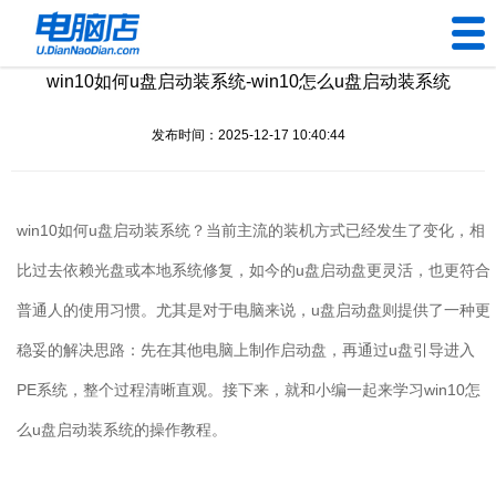
win10如何u盘启动装系统-win10怎么u盘启动装系统
U盘工具
发布时间：2025-12-17 10:40:44
下载中心
帮助中心
win10
如何
u
盘启动装系统？当前主流的装机方式已经发生了变化，相
装机问题
比过去依赖光盘或本地系统修复，如今的
u
盘启动盘更灵活，也更符合
普通人的使用习惯。尤其是对于电脑来说，
u
盘启动盘则提供了一种更
电脑问题
稳妥的解决思路：先在其他电脑上制作启动盘，再通过
u
盘引导进入
PE
系统，整个过程清晰直观。接下来，就和小编一起来学习
win10
怎
么
u
盘启动装系统的操作教程。