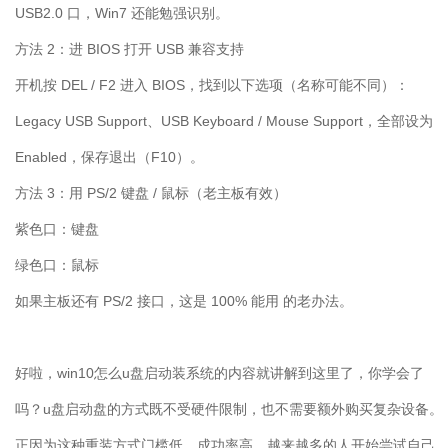
USB2.0
口，
Win7
还能勉强识别。
方法
2
：进
BIOS
打开
USB
兼容支持
开机按
DEL / F2
进入
BIOS
，找到以下选项（名称可能不同）：
Legacy USB Support
、
USB Keyboard / Mouse Support
，全部设为
Enabled
，保存退出（
F10
）。
方法
3
：用
PS/2
键盘
/
鼠标（老主板有效）
紫色口：键盘
绿色口：鼠标
如果主板还有
PS/2
接口，这是
100%
能用 的老办法。
好啦，
win10
怎么
u
盘启动装系统的内容就讲解到这里了，你学会了
吗？
u
盘启动盘的方式既不受硬件限制，也不需要额外购买复杂设备。
正因为这种重装方式门槛低、成功率高，越来越多的人开始尝试自己