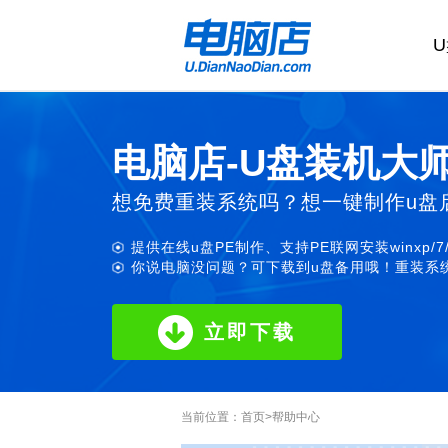
电脑店-U盘装机大
想免费重装系统吗？想一键制作u盘
提供在线u盘PE制作、支持PE联网安装winxp/7
你说电脑没问题？可下载到u盘备用哦！重装系统
立即下载
当前位置：
首页
>
帮助中心