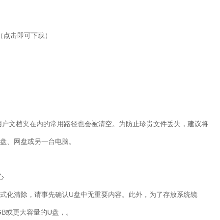
（点击即可下载）
用户文档夹在内的常用路径也会被清空。为防止珍贵文件丢失，建议将
盘、网盘或另一台电脑。
心
式化清除，请事先确认
U
盘中无重要内容。此外，为了存放系统镜
GB
或更大容量的
U
盘，。