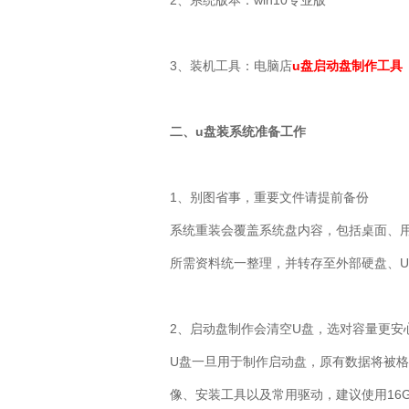
2
、系统版本：
win10
专业版
3
、装机工具：电脑店
u盘启动盘制作工具
二、
u
盘装系统准备工作
1
、别图省事，重要文件请提前备份
系统重装会覆盖系统盘内容，包括桌面、
所需资料统一整理，并转存至外部硬盘、
U
2
、启动盘制作会清空
U
盘，选对容量更安
U
盘一旦用于制作启动盘，原有数据将被格
像、安装工具以及常用驱动，建议使用
16