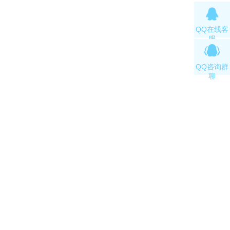
QQ在线客
服
QQ咨询群
聊