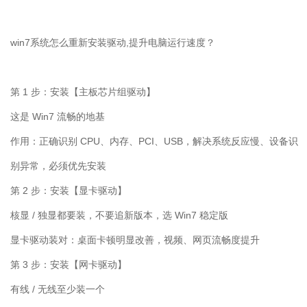
win7
系统怎么重新安装驱动
,
提升电脑运行速度？
第
1
步：安装【主板芯片组驱动】
这是
Win7
流畅的地基
作用：正确识别
CPU
、内存、
PCI
、
USB
，解决系统反应慢、设备识
别异常，必须优先安装
第
2
步：安装【显卡驱动】
核显
/
独显都要装，不要追新版本，选
Win7
稳定版
显卡驱动装对：桌面卡顿明显改善，视频、网页流畅度提升
第
3
步：安装【网卡驱动】
有线
/
无线至少装一个