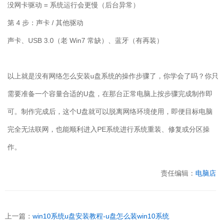
没网卡驱动
=
系统运行会更慢（后台异常）
第
4
步：声卡
/
其他驱动
声卡、
USB 3.0
（老
Win7
常缺）、蓝牙（有再装）
以上就是没有网络怎么安装
u
盘系统的操作步骤了，你学会了吗？你只
需要准备一个容量合适的
U
盘，在那台正常电脑上按步骤完成制作即
可。制作完成后，这个
U
盘就可以脱离网络环境使用，即便目标电脑
完全无法联网，也能顺利进入
PE
系统进行系统重装、修复或分区操
作。
责任编辑：
电脑店
上一篇：
win10系统u盘安装教程-u盘怎么装win10系统