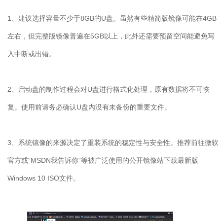
1
、建议选择容量不少于
8GB
的
U
盘。虽然有些精简版镜像可能在
4GB
左右，但完整版镜像普遍在
5GB
以上，此外还需要预留空间能避免写
入中断或出错。
2
、启动盘的制作过程会对
U
盘进行格式化处理，原有数据将不可恢
复。使用前请务必确认
U
盘内没有未备份的重要文件。
3
、系统镜像的来源决定了重装系统的稳定性与安全性。推荐前往微软
官方或“
MSDN
我告诉你”等被广泛使用的公开镜像站下载最新版
Windows 10 ISO
文件。