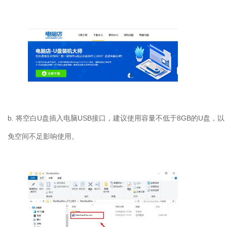
b.
将空白
U
盘插入电脑
USB
接口，建议使用容量不低于
8GB
的
U
盘，以
免空间不足影响使用。