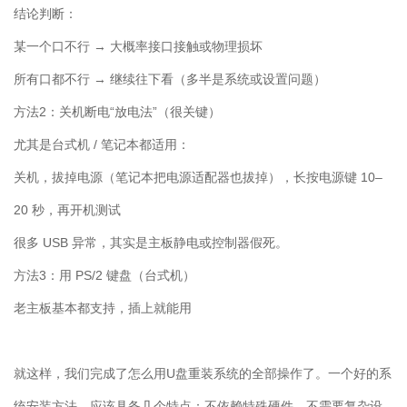
结论判断：
某一个口不行 → 大概率接口接触或物理损坏
所有口都不行 → 继续往下看（多半是系统或设置问题）
方法
2
：关机断电
“
放电法
”
（很关键）
尤其是台式机
/
笔记本都适用：
关机，拔掉电源（笔记本把电源适配器也拔掉），长按电源键
10
–
20
秒，再开机测试
很多
USB
异常，其实是主板静电或控制器假死。
方法
3
：用
PS/2
键盘（台式机）
老主板基本都支持，插上就能用
就这样，我们完成了怎么用
U
盘重装系统的全部操作了。一个好的系
统安装方法，应该具备几个特点：不依赖特殊硬件、不需要复杂设