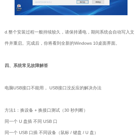
d.
整个安装过程一般持续较久，请保持通电，期间系统会自动写入文
件并重启。完成后，你将看到全新的
Windows 10
桌面界面。
四、系统常见故障解答
电脑
USB
接口不能用，
USB
接口没反应的解决办法
方法
1
：换设备
+
换接口测试（
30
秒判断）
同一个
U
盘插 不同
USB
口
同一个
USB
口插 不同设备（鼠标
/
键盘
/ U
盘）