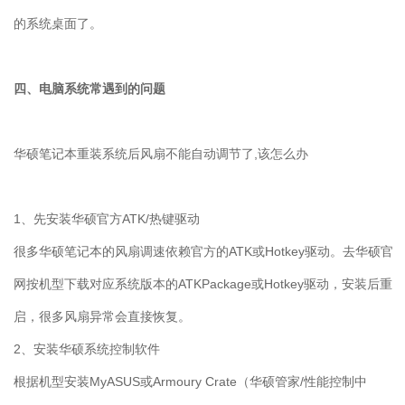
的系统桌面了。
四、电脑系统常遇到的问题
华硕笔记本重装系统后风扇不能自动调节了
,
该怎么办
1
、先安装华硕官方
ATK/
热键驱动
很多华硕笔记本的风扇调速依赖官方的
ATK
或
Hotkey
驱动。去华硕官
网按机型下载对应系统版本的
ATKPackage
或
Hotkey
驱动，安装后重
启，很多风扇异常会直接恢复。
2
、安装华硕系统控制软件
根据机型安装
MyASUS
或
Armoury Crate
（华硕管家
/
性能控制中