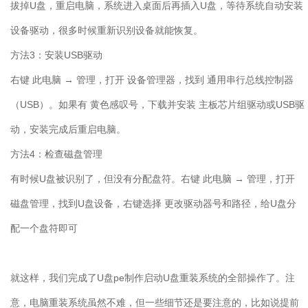
拔掉
U
盘，重启电脑，系统进入桌面后再插入
U
盘，等待系统自动安装
设备驱动，很多时候重新识别设备就能恢复。
方法
3
：安装
USB
驱动
右键 此电脑 → 管理，打开 设备管理器，找到 通用串行总线控制器
（
USB
）。如果有 黄色感叹号，下载并安装 主板芯片组驱动或
USB
驱
动，安装完成后重启电脑。
方法
4
：检查磁盘管理
有时候
U
盘被识别了，但没有分配盘符。右键 此电脑 → 管理，打开
磁盘管理，找到
U
盘设备，右键选择 更改驱动器号和路径，给
U
盘分
配一个盘符即可
就这样，我们完成了
U
盘
pe
制作启动
U
盘重装系统的全部操作了。注
意，电脑重装系统虽然不难，但一些细节还是要注意的，比如说提前