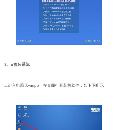
3
、
u
盘装系统
a.
进入电脑店
winpe
，在桌面打开装机软件，如下图所示：