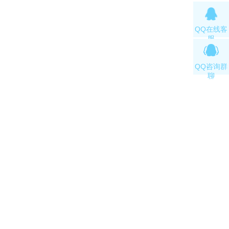
QQ在线客
服
QQ咨询群
聊