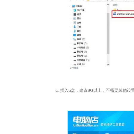
c.
插入
u
盘，建议
8G
以上，不需要其他设