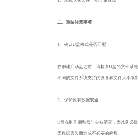
2
、系统映像文件：
win7
企业版
二、重装注意事项
1
、确认
U
盘格式是否匹配
在创建启动盘之前，请检查
U
盘的文件系统
不同的文件系统支持的设备和文件大小限
2
、保护原有数据安全
U
盘在制作启动盘时会被清空，因此务必提
因数据丢失而造成不必要的麻烦。