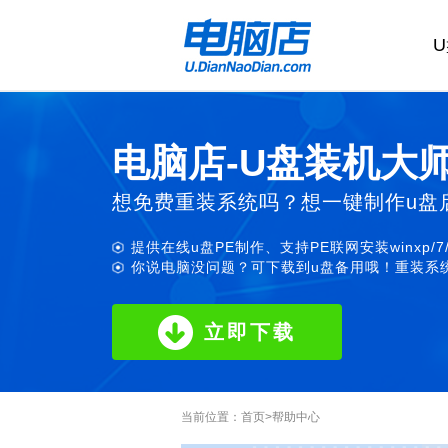
电脑店-U盘装机大
想免费重装系统吗？想一键制作u盘
提供在线u盘PE制作、支持PE联网安装winxp/7
你说电脑没问题？可下载到u盘备用哦！重装系统
立即下载
当前位置：
首页
>
帮助中心