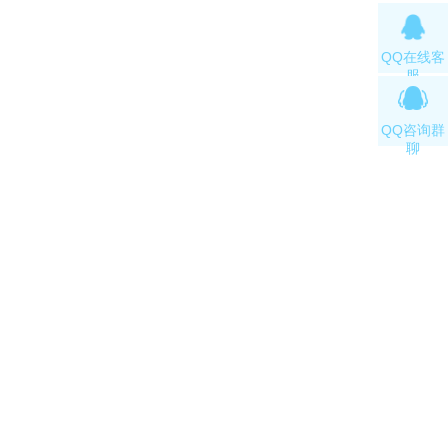
QQ在线客
服
QQ咨询群
聊