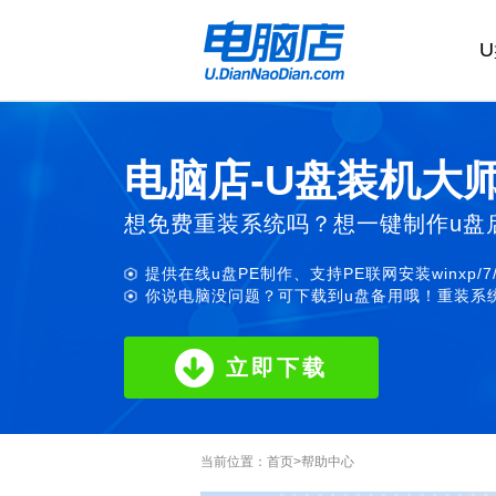
电脑店-U盘装机大
想免费重装系统吗？想一键制作u盘
提供在线u盘PE制作、支持PE联网安装winxp/7
你说电脑没问题？可下载到u盘备用哦！重装系统
立即下载
当前位置：
首页
>
帮助中心