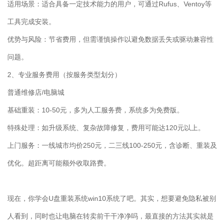
适用场景：适合具备一定技术能力的用户，可通过
Rufus
、
Ventoy
等
工具完成安装。
优势与风险：节省费用，但需谨慎操作以避免数据丢失或驱动兼容性
问题。
2
、专业服务费用（按服务类型划分）
普通维修店
/
电脑城
基础重装：
10-50
元，多为人工服务费，系统多为免费版。
特殊处理：如升级系统、复杂故障修复，费用可能达
120
元以上。
上门服务：一线城市均价
250
元，二三线
100-250
元，含诊断、重装及
优化。超距离可能额外收取路费。
现在，你学会
U
盘重装系统
win10
系统了吧。其实，想要避免隐私被别
人看到，同时也让电脑在转卖前干干净净吗，最直接的方法其实就是