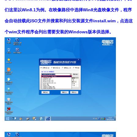
们这里以Win8.1为例。在映像路径中选择Win8光盘映像文件，程序
会自动挂载此ISO文件并搜索和列出安装源文件install.wim，点选这
个wim文件程序会列出需要安装的Windows版本供选择。