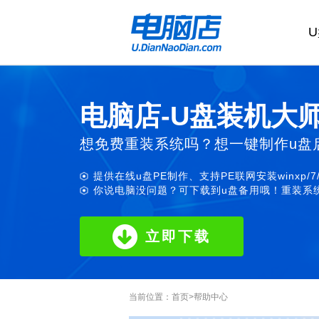
电脑店-U盘装机大
想免费重装系统吗？想一键制作u盘
提供在线u盘PE制作、支持PE联网安装winxp/7
你说电脑没问题？可下载到u盘备用哦！重装系统
立即下载
当前位置：
首页
>
帮助中心