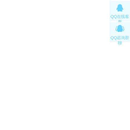
QQ在线客
服
QQ咨询群
聊