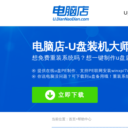
电脑店-U盘装机大
想免费重装系统吗？想一键制作u盘
提供在线u盘PE制作、支持PE联网安装winxp/7
你说电脑没问题？可下载到u盘备用哦！重装系统
立即下载
当前位置：
首页
>
帮助中心