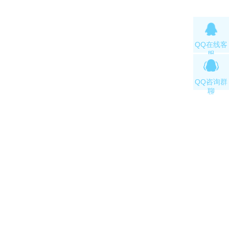
QQ在线客
服
QQ咨询群
聊