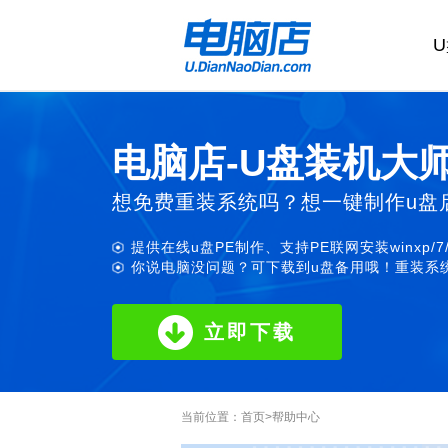
电脑店-U盘装机大
想免费重装系统吗？想一键制作u盘
提供在线u盘PE制作、支持PE联网安装winxp/7
你说电脑没问题？可下载到u盘备用哦！重装系统
立即下载
当前位置：
首页
>
帮助中心