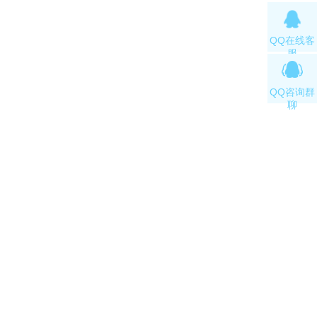
QQ在线客
服
QQ咨询群
聊