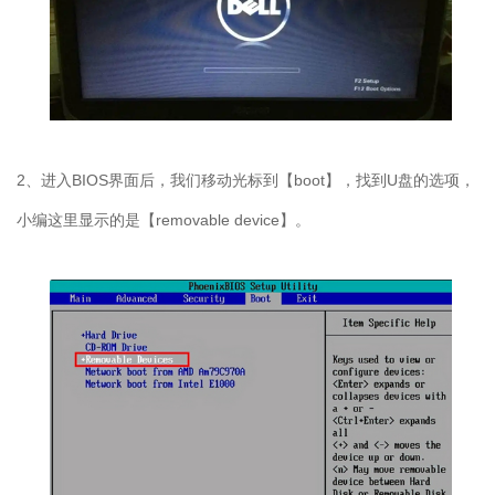
2、进入BIOS界面后，我们移动光标到【boot】，找到U盘的选项，
小编这里显示的是【removable device】。