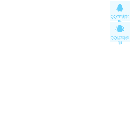
QQ在线客
服
QQ咨询群
聊