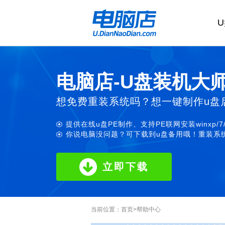
电脑店-U盘装机大
想免费重装系统吗？想一键制作u盘
提供在线u盘PE制作、支持PE联网安装winxp/7
你说电脑没问题？可下载到u盘备用哦！重装系统
立即下载
当前位置：
首页
>
帮助中心