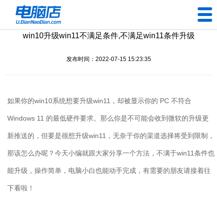
win10升级win11不满足条件,不满足win11条件升级
U盘工具
发布时间：2022-07-15 15:23:35
下载中心
帮助中心
如果你的
win10
系统想要升级
win11
，却被显示你的
PC
不符合
装机问题
Windows 11
的最低硬件要求。那么你是不可能会收到微软的升级更
新推送的，但要是很想升级
win11
，无奈于你的渠道选择将受到限制，
电脑问题
那该怎么办呢？今天小编就跟大家分享一个方法，不满于
win11
条件也
能升级，操作简单，电脑小白也能动手完成，有需要的朋友请接着往
下看啦！