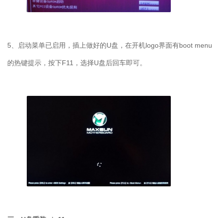
5
、启动菜单已启用，插上做好的
U
盘，在开机
logo
界面有
boot menu
的热键提示，按下
F11
，选择
U
盘后回车即可。