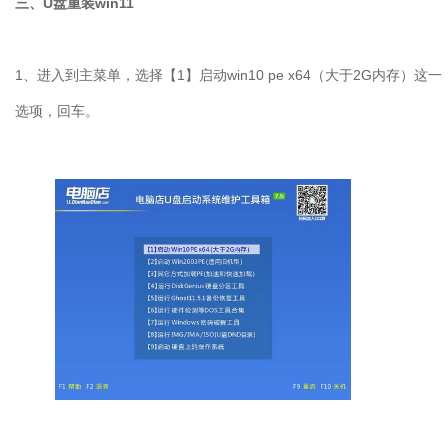
三、
U
盘重装
win11
1
、进入到主菜单，选择【
1
】启动
win10 pe x64
（大于
2G
内存）这一
选项，回车。