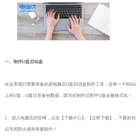
一、制作
U
盘启动盘
在这里我们需要准备的是电脑店
U
盘启动盘制作工具，还有一个
8G
以
上的
U
盘，
U
盘注意备份数据，因为在制作过程中
U
盘会被格式化！
1
、进入电脑店的官网，点击【下载中心】
-
【立即下载】，下载前切
记关闭防火墙和杀毒软件！