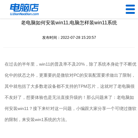
老电脑如何安装win11,电脑怎样装win11系统
U盘工具
发布时间：2022-07-28 15:20:57
下载中心
帮助中心
在过去的半年里，
win11
的普及率不及
20%
，除了系统本身处于不断优
装机问题
化中的状态之外，更重要的是微软对
PC
的安装配置要求做出了限制，
其中就包括了大多数老设备都不支持的
TPM
芯片，这就对了老电脑很
电脑问题
不友好了，想要体验也是无法直接升级的！那么问题来了：老电脑如
何安装
win11
？接下来针对这一问题，小编跟大家分享一个可绕过微软
的限制，来安装
win1
系统的方法。