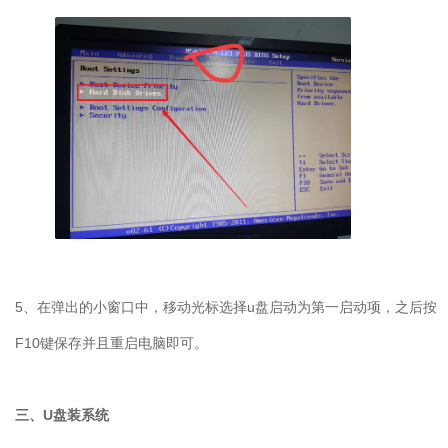
5
、在弹出的小窗口中，移动光标选择
u
盘启动为第一启动项，之后按
F10
键保存并且重启电脑即可。
三、
U
盘装系统