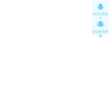
QQ在线客
服
QQ咨询群
聊