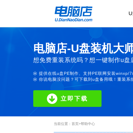
电脑店-U盘装机大
想免费重装系统吗？想一键制作u盘
提供在线u盘PE制作、支持PE联网安装winxp/7
你说电脑没问题？可下载到u盘备用哦！重装系统
立即下载
当前位置：
首页
>
帮助中心