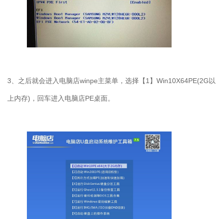
3
、之后就会进入电脑店
winpe
主菜单，选择【
1
】
Win10X64PE(2G
以
上内存
)
，回车进入电脑店
PE
桌面。