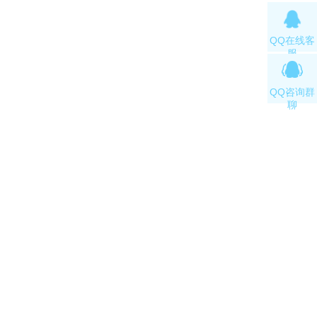
QQ在线客
服
QQ咨询群
聊