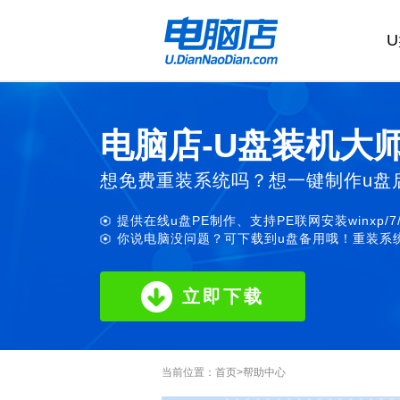
电脑店-U盘装机大
想免费重装系统吗？想一键制作u盘
提供在线u盘PE制作、支持PE联网安装winxp/7
你说电脑没问题？可下载到u盘备用哦！重装系统
立即下载
当前位置：
首页
>
帮助中心