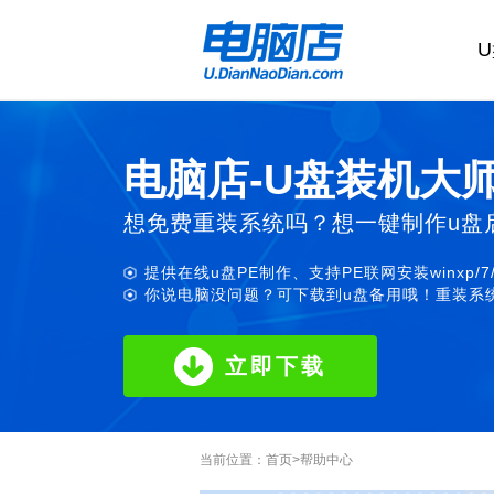
电脑店-U盘装机大
想免费重装系统吗？想一键制作u盘
提供在线u盘PE制作、支持PE联网安装winxp/7
你说电脑没问题？可下载到u盘备用哦！重装系统
立即下载
当前位置：
首页
>
帮助中心