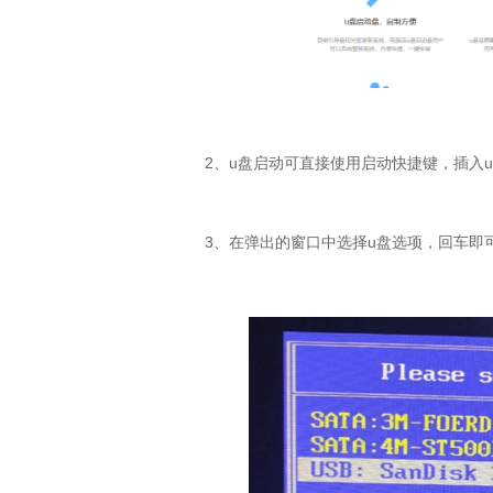
2
、
u
盘启动可直接使用启动快捷键，插入
u
3
、在弹出的窗口中选择
u
盘选项，回车即