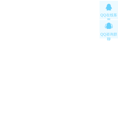
QQ在线客
服
QQ咨询群
聊