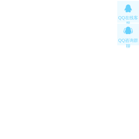
QQ在线客
服
QQ咨询群
聊