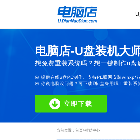
电脑店-U盘装机大
想免费重装系统吗？想一键制作u盘
提供在线u盘PE制作、支持PE联网安装winxp/7
你说电脑没问题？可下载到u盘备用哦！重装系统
立即下载
当前位置：
首页
>
帮助中心