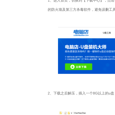
1
、进入首页，切换到【下载中心】，点击
的防火墙及第三方杀毒软件，避免误删工
2
、下载之后解压，插入一个
8G
以上的
u
盘