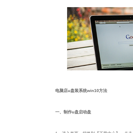
电脑店
u
盘装系统
win10
方法
一、制作
u
盘启动盘