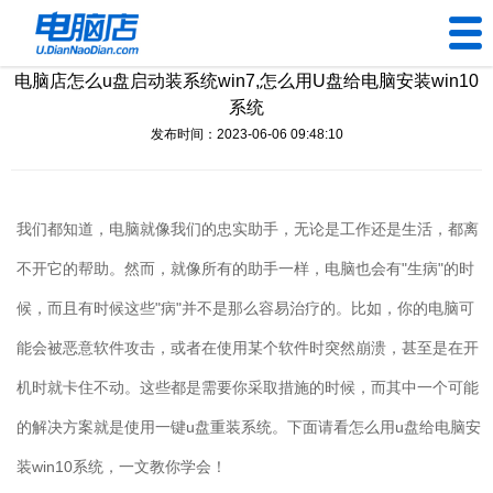
电脑店怎么u盘启动装系统win7,怎么用U盘给电脑安装win10
U盘工具
系统
发布时间：2023-06-06 09:48:10
下载中心
帮助中心
我们都知道，电脑就像我们的忠实助手，无论是工作还是生活，都离
装机问题
不开它的帮助。然而，就像所有的助手一样，电脑也会有
"
生病
"
的时
候，而且有时候这些
"
病
"
并不是那么容易治疗的。比如，你的电脑可
电脑问题
能会被恶意软件攻击，或者在使用某个软件时突然崩溃，甚至是在开
机时就卡住不动。这些都是需要你采取措施的时候，而其中一个可能
的解决方案就是使用一键
u
盘重装系统。下面请看怎么用
u
盘给电脑安
装
win10
系统，一文教你学会！