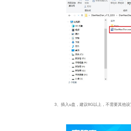
3
、插入
u
盘，建议
8G
以上，不需要其他设