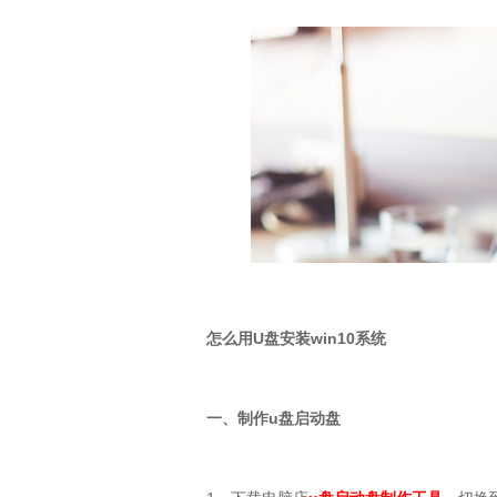
怎么用
U
盘安装
win10
系统
一、制作
u
盘启动盘