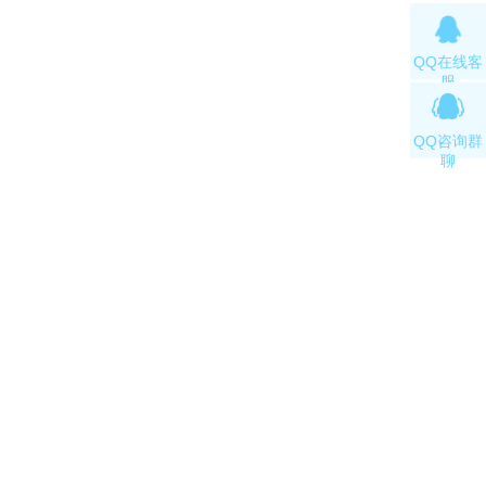
QQ在线客
服
QQ咨询群
聊