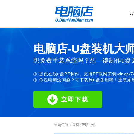
电脑店-U盘装机大
想免费重装系统吗？想一键制作u盘
提供在线u盘PE制作、支持PE联网安装winxp/7
你说电脑没问题？可下载到u盘备用哦！重装系统
立即下载
当前位置：
首页
>
帮助中心