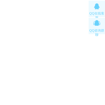
QQ在线客
服
QQ咨询群
聊