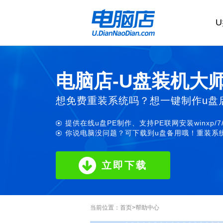
电脑店-U盘装机大
想免费重装系统吗？想一键制作u盘
提供在线u盘PE制作、支持PE联网安装winxp/7
你说电脑没问题？可下载到u盘备用哦！重装系统
立即下载
当前位置：
首页
>
帮助中心