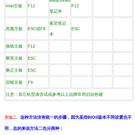
eMachines
Intel主板
F12
F12
笔记本
索尼笔记
杰微主板
ESC或F8
ESC
本
致铭主板
F12
磐英主板
ESC
磐正主板
ESC
冠铭主板
F9
注意：其它机型请尝试或参考以上品牌常用启动热键
这种方法没有统一的步骤，因为某些BIOS版本不同设置也不
方法二、
同，总的来说方法二也分两种：