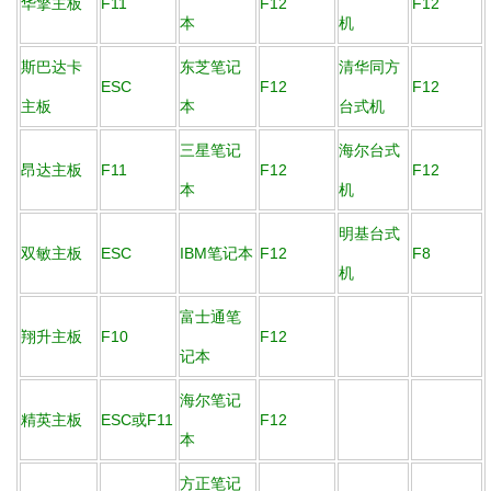
华擎主板
F11
F12
F12
本
机
斯巴达卡
东芝笔记
清华同方
ESC
F12
F12
主板
本
台式机
三星笔记
海尔台式
昂达主板
F11
F12
F12
本
机
明基台式
双敏主板
ESC
IBM笔记本
F12
F8
机
富士通笔
翔升主板
F10
F12
记本
海尔笔记
精英主板
ESC或F11
F12
本
方正笔记