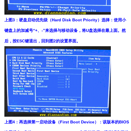
上图3：硬盘启动优先级（Hard Disk Boot Priority）选择：使用小
键盘上的加减号“+、-”来选择与移动设备，将U盘选择在最上面。然
后，按ESC键退出，回到图2的设置界面。
上图4：再选择第一启动设备（First Boot Device）：该版本的BIOS