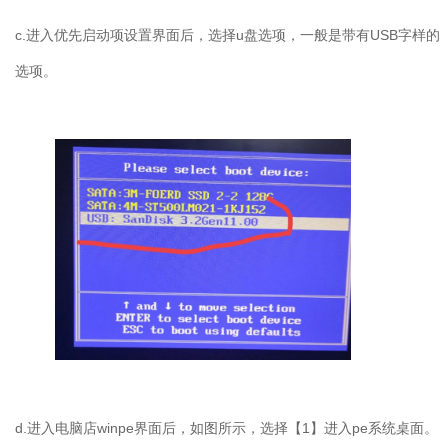
c.
进入优先启动项设置界面后，选择
u
盘选项，一般是带有
USB
字样的
选项。
d.
进入电脑店
winpe
界面后，如图所示，选择【
1
】进入
pe
系统桌面。