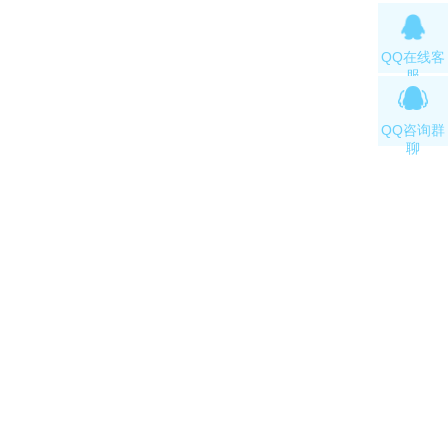
QQ在线客
服
QQ咨询群
聊