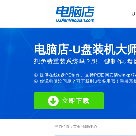
电脑店-U盘装机大
想免费重装系统吗？想一键制作u盘
提供在线u盘PE制作、支持PE联网安装winxp/7
你说电脑没问题？可下载到u盘备用哦！重装系统
立即下载
当前位置：
首页
>
帮助中心