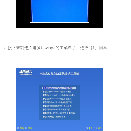
d.接下来就进入电脑店winpe的主菜单了，选择【1】回车。