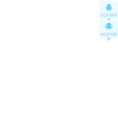
QQ在线客
服
QQ咨询群
聊