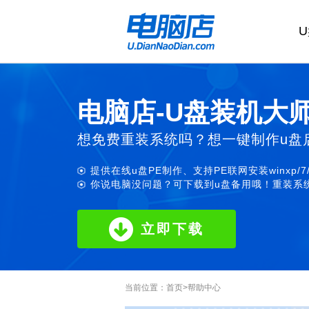
电脑店-U盘装机大
想免费重装系统吗？想一键制作u盘
提供在线u盘PE制作、支持PE联网安装winxp/7
你说电脑没问题？可下载到u盘备用哦！重装系统
立即下载
当前位置：
首页
>
帮助中心