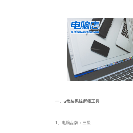
一、
u
盘装系统所需工具
1
、电脑品牌：三星