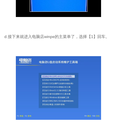
d.接下来就进入电脑店winpe的主菜单了，选择【1】回车。