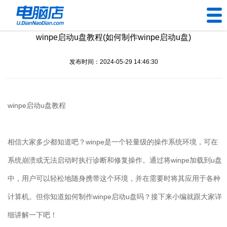
winpe启动u盘教程(如何制作winpe启动u盘)
U盘工具
发布时间：2024-05-29 14:46:30
下载中心
帮助中心
winpe
启动
u
盘教程
装机问题
相信大家多少都知道吧？
winpe
是一个轻量级的操作系统环境，可在
电脑问题
系统崩溃或无法启动时执行诊断和修复操作。通过将
winpe
加载到
u
盘
中，用户可以轻松地随身携带这个环境，并在需要时将其应用于各种
计算机。但你知道如何制作
winpe
启动
u
盘吗？接下来小编就跟大家详
细讲解一下吧！