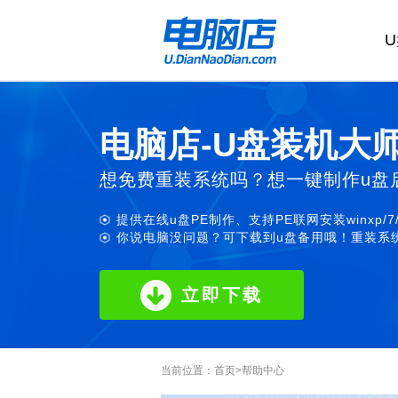
电脑店-U盘装机大
想免费重装系统吗？想一键制作u盘
提供在线u盘PE制作、支持PE联网安装winxp/7
你说电脑没问题？可下载到u盘备用哦！重装系统
立即下载
当前位置：
首页
>
帮助中心