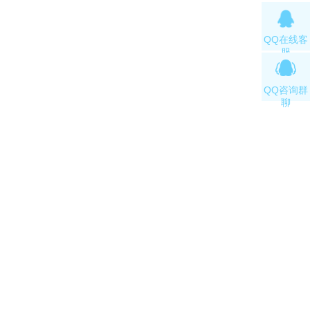
QQ在线客
服
QQ咨询群
聊