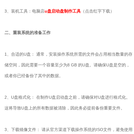
3
、装机工具：电脑店
u盘启动盘制作工具
（点击红字下载）
二、重装系统的准备工作
1
、合适的
U
盘： 通常，安装操作系统所需的文件会占用相当数量的存
储空间，因此需要一个容量至少为
8 GB
的
U
盘。请确保
U
盘是空的，
或者你已经备份了其中的数据。
2
、
U
盘格式化： 在制作
U
盘启动盘之前，请确保对
U
盘进行格式化。
这将导致
U
盘上的所有数据被清除，因此务必提前备份重要文件。
3
、下载镜像文件： 请从官方渠道下载操作系统的
ISO
文件，避免使用