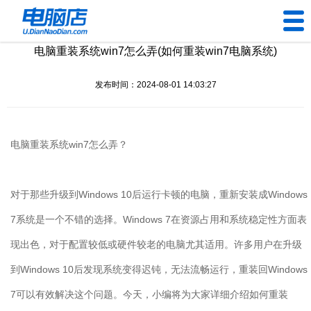
电脑重装系统win7怎么弄(如何重装win7电脑系统)
U盘工具
发布时间：2024-08-01 14:03:27
下载中心
帮助中心
电脑重装系统
win7
怎么弄？
装机问题
对于那些升级到
Windows 10
后运行卡顿的电脑，重新安装成
Windows
电脑问题
7
系统是一个不错的选择。
Windows 7
在资源占用和系统稳定性方面表
现出色，对于配置较低或硬件较老的电脑尤其适用。许多用户在升级
到
Windows 10
后发现系统变得迟钝，无法流畅运行，重装回
Windows
7
可以有效解决这个问题。今天，小编将为大家详细介绍如何重装