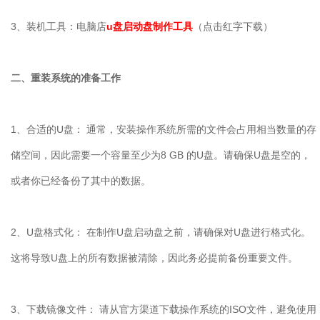
3
、装机工具：电脑店
u盘启动盘制作工具
（点击红字下载）
二、重装系统的准备工作
1
、合适的
U
盘： 通常，安装操作系统所需的文件会占用相当数量的存
储空间，因此需要一个容量至少为
8 GB
的
U
盘。请确保
U
盘是空的，
或者你已经备份了其中的数据。
2
、
U
盘格式化： 在制作
U
盘启动盘之前，请确保对
U
盘进行格式化。
这将导致
U
盘上的所有数据被清除，因此务必提前备份重要文件。
3
、下载镜像文件： 请从官方渠道下载操作系统的
ISO
文件，避免使用