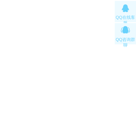
QQ在线客
服
QQ咨询群
聊