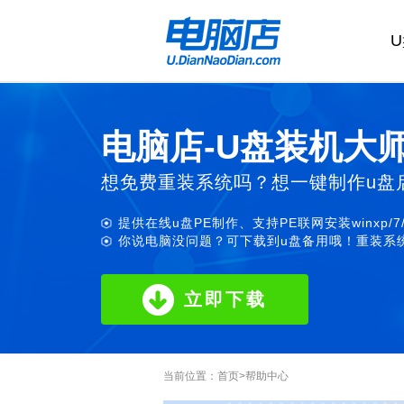
电脑店-U盘装机大
想免费重装系统吗？想一键制作u盘
提供在线u盘PE制作、支持PE联网安装winxp/7
你说电脑没问题？可下载到u盘备用哦！重装系统
立即下载
当前位置：
首页
>
帮助中心