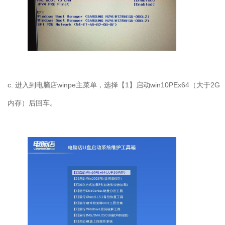
c.
进入到电脑店
winpe
主菜单，选择【
1
】启动
win10PEx64
（大于
2G
内存）后回车。