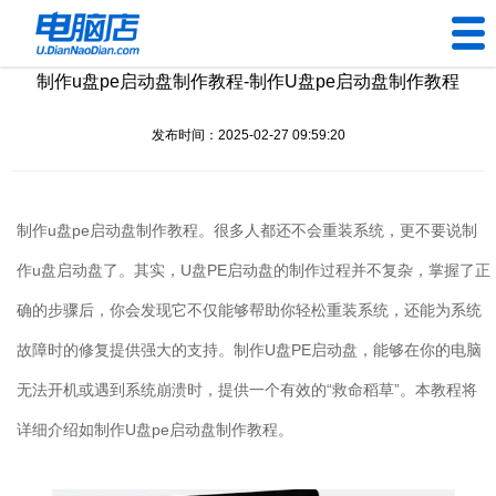
制作u盘pe启动盘制作教程-制作U盘pe启动盘制作教程
U盘工具
发布时间：2025-02-27 09:59:20
下载中心
帮助中心
制作
u
盘
pe
启动盘制作教程。很多人都还不会重装系统，更不要说制
装机问题
作
u
盘启动盘了。其实，
U
盘
PE
启动盘的制作过程并不复杂，掌握了正
确的步骤后，你会发现它不仅能够帮助你轻松重装系统，还能为系统
电脑问题
故障时的修复提供强大的支持。制作
U
盘
PE
启动盘，能够在你的电脑
无法开机或遇到系统崩溃时，提供一个有效的“救命稻草”。本教程将
详细介绍如制作
U
盘
pe
启动盘制作教程。