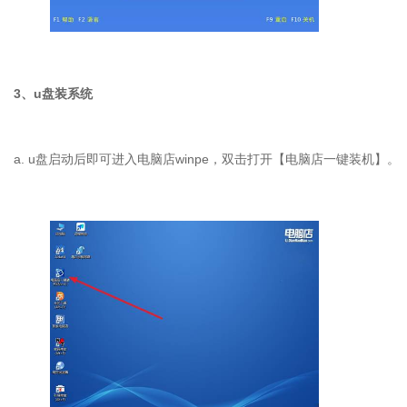
3
、
u
盘装系统
a. u
盘启动后即可进入电脑店
winpe
，双击打开【电脑店一键装机】。