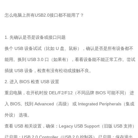
怎么电脑上所有
USB2.0
接口都不能用了？
1.
先确认是否是设备或接口问题
换个
USB
设备试试（比如
U
盘、鼠标），确认是否是所有设备都不
能用。换到
USB 3.0
口（如果有），看看设备能不能正常工作。尝试
插拔
USB
设备，检查有没有松动或接触不良。
2.
进入
BIOS
检查
USB
设置
重启电脑，在开机时按
DEL/F2/F12
（不同品牌
BIOS
可能不同） 进
入
BIOS
。找到
Advanced
（高级） 或
Integrated Peripherals
（集成
外设） 选项。
查看
USB
相关设置，确保：
Legacy USB Support
（旧版
USB
支持）
已启用；
USB 2.0 Controller
（
USB 2.0
控制器） 已启用；保存退出