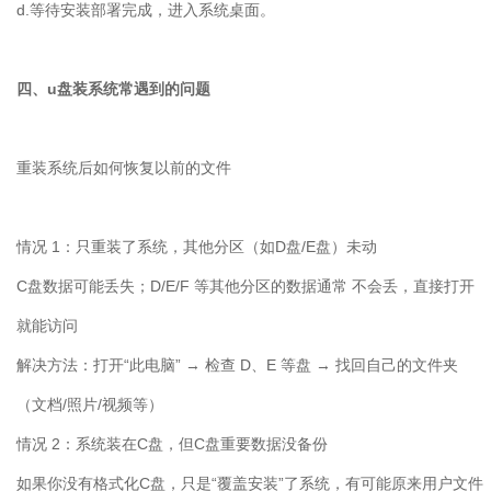
d.等待安装部署完成，进入系统桌面。
四、u盘装系统常遇到的问题
重装系统后如何恢复以前的文件
情况
1
：只重装了系统，其他分区（如
D
盘
/E
盘）未动
C
盘数据可能丢失；
D/E/F
等其他分区的数据通常 不会丢，直接打开
就能访问
解决方法：打开“此电脑” → 检查
D
、
E
等盘 → 找回自己的文件夹
（文档
/
照片
/
视频等）
情况
2
：系统装在
C
盘，但
C
盘重要数据没备份
如果你没有格式化
C
盘，只是“覆盖安装”了系统，有可能原来用户文件