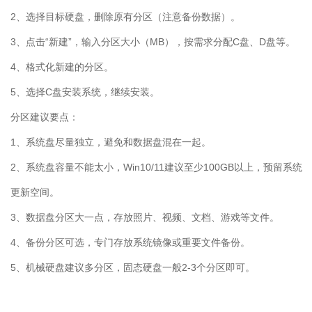
2
、选择目标硬盘，删除原有分区（注意备份数据）。
3
、点击“新建”，输入分区大小（
MB
），按需求分配
C
盘、
D
盘等。
4
、格式化新建的分区。
5
、选择
C
盘安装系统，继续安装。
分区建议要点：
1
、系统盘尽量独立，避免和数据盘混在一起。
2
、系统盘容量不能太小，
Win10/11
建议至少
100GB
以上，预留系统
更新空间。
3
、数据盘分区大一点，存放照片、视频、文档、游戏等文件。
4
、备份分区可选，专门存放系统镜像或重要文件备份。
5
、机械硬盘建议多分区，固态硬盘一般
2-3
个分区即可。